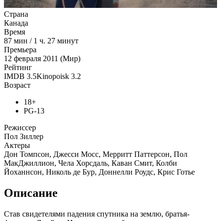
Страна
Канада
Время
87
мин
/
1 ч. 27 минут
Премьера
12 февраля 2011 (Мир)
Рейтинг
IMDB
3.5
Kinopoisk
3.2
Возраст
18+
PG-13
Режиссер
Пол Зиллер
Актеры
Дон Томпсон, Джесси Мосс, Мерритт Паттерсон, Пол
МакДжиллион, Чела Хорсдаль, Каван Смит, Колби
Йоханнсон, Николь де Бур, Доннелли Роудс, Крис Готье
Описание
Став свидетелями падения спутника на землю, братья-