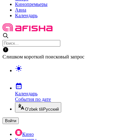
Кинопремьеры
Авиа
Календарь
Слишком короткий поисковый запрос
Календарь
События по дате
O’zbek tili
Русский
Войти
Кино
Концерты