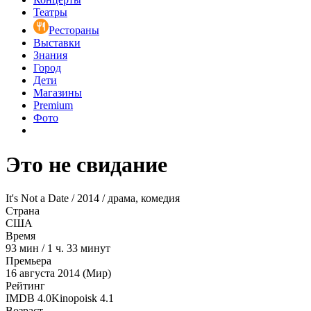
Театры
Рестораны
Выставки
Знания
Город
Дети
Магазины
Premium
Фото
Это не свидание
It's Not a Date / 2014 / драма, комедия
Страна
США
Время
93
мин
/
1 ч. 33 минут
Премьера
16 августа 2014 (Мир)
Рейтинг
IMDB
4.0
Kinopoisk
4.1
Возраст