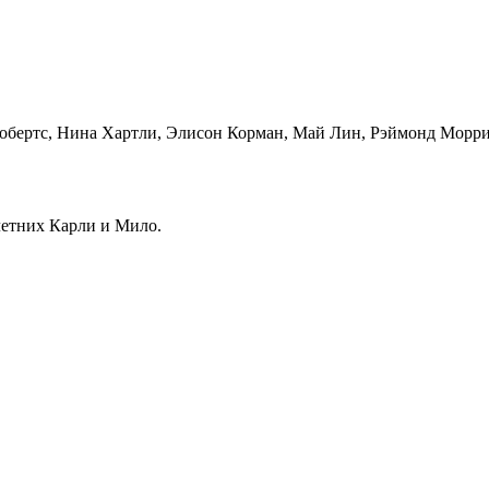
Робертс, Нина Хартли, Элисон Корман, Май Лин, Рэймонд Морри
летних Карли и Мило.