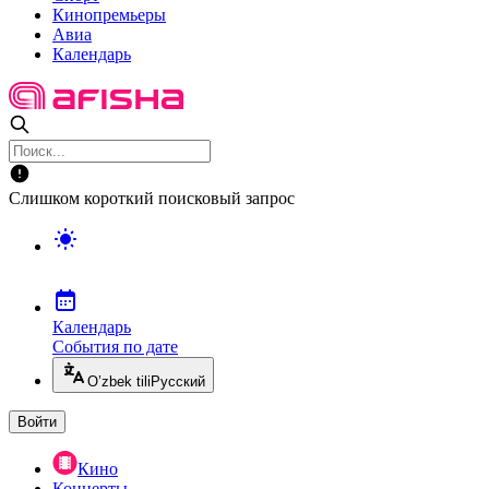
Кинопремьеры
Авиа
Календарь
Слишком короткий поисковый запрос
Календарь
События по дате
O’zbek tili
Русский
Войти
Кино
Концерты