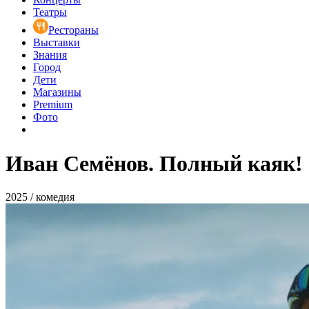
Театры
Рестораны
Выставки
Знания
Город
Дети
Магазины
Premium
Фото
Иван Семёнов. Полный каяк!
2025 / комедия