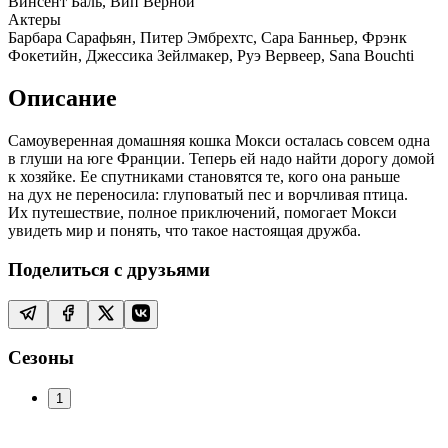
Винсент Баль, Вип Верной
Актеры
Барбара Сарафьян, Питер Эмбрехтс, Сара Банньер, Фрэнк
Фокетийн, Джессика Зейлмакер, Руэ Вервеер, Sana Bouchti
Описание
Самоуверенная домашняя кошка Мокси осталась совсем одна
в глуши на юге Франции. Теперь ей надо найти дорогу домой
к хозяйке. Ее спутниками становятся те, кого она раньше
на дух не переносила: глуповатый пес и ворчливая птица.
Их путешествие, полное приключений, помогает Мокси
увидеть мир и понять, что такое настоящая дружба.
Поделиться с друзьями
Сезоны
1