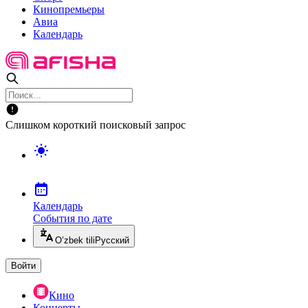
Кинопремьеры
Авиа
Календарь
Слишком короткий поисковый запрос
Календарь
События по дате
O’zbek tili
Русский
Войти
Кино
Концерты