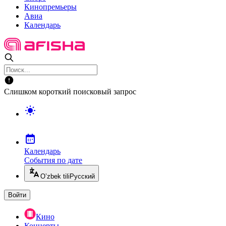
Кинопремьеры
Авиа
Календарь
Слишком короткий поисковый запрос
Календарь
События по дате
O’zbek tili
Русский
Войти
Кино
Концерты