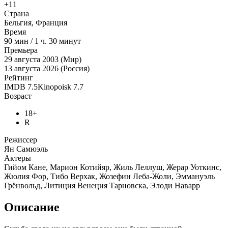
+11
Страна
Бельгия, Франция
Время
90
мин
/
1 ч. 30 минут
Премьера
29 августа 2003 (Мир)
13 августа 2026 (Россия)
Рейтинг
IMDB
7.5
Kinopoisk
7.7
Возраст
18+
R
Режиссер
Ян Самюэль
Актеры
Гийом Кане, Марион Котийяр, Жиль Леллуш, Жерар Уоткинс,
Жюлия Фор, Тибо Верхак, Жозефин Леба-Жоли, Эммануэль
Грёнвольд, Литиция Венеция Тарновска, Элоди Наварр
Описание