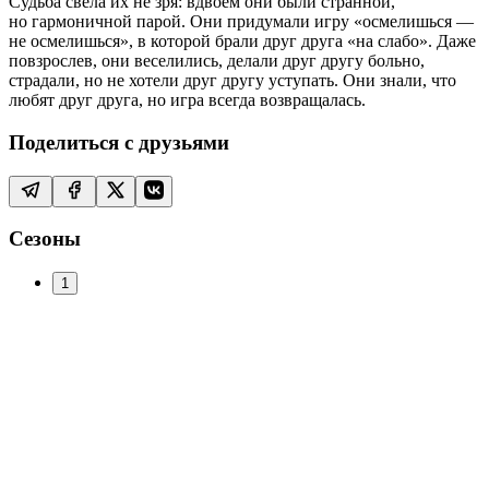
Судьба свела их не зря: вдвоем они были странной,
но гармоничной парой. Они придумали игру «осмелишься —
не осмелишься», в которой брали друг друга «на слабо». Даже
повзрослев, они веселились, делали друг другу больно,
страдали, но не хотели друг другу уступать. Они знали, что
любят друг друга, но игра всегда возвращалась.
Поделиться с друзьями
Сезоны
1