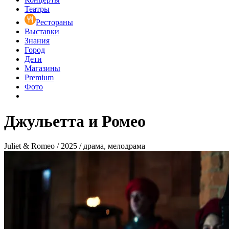
Театры
Рестораны
Выставки
Знания
Город
Дети
Магазины
Premium
Фото
Джульетта и Ромео
Juliet & Romeo / 2025 / драма, мелодрама