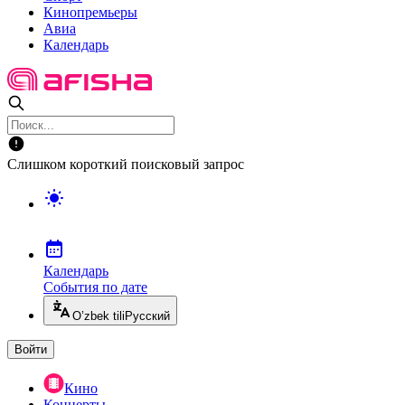
Кинопремьеры
Авиа
Календарь
Слишком короткий поисковый запрос
Календарь
События по дате
O’zbek tili
Русский
Войти
Кино
Концерты