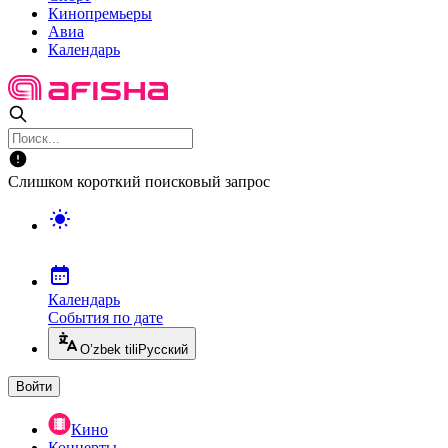
Кинопремьеры
Авиа
Календарь
Слишком короткий поисковый запрос
Календарь
События по дате
O’zbek tili
Русский
Войти
Кино
Концерты