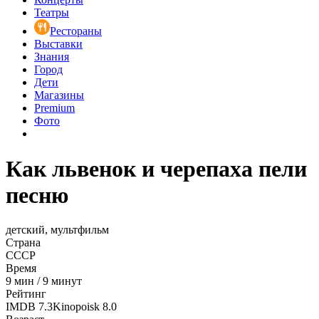
Театры
Рестораны
Выставки
Знания
Город
Дети
Магазины
Premium
Фото
Как львенок и черепаха пели
песню
детский, мультфильм
Страна
СССР
Время
9
мин
/
9 минут
Рейтинг
IMDB
7.3
Kinopoisk
8.0