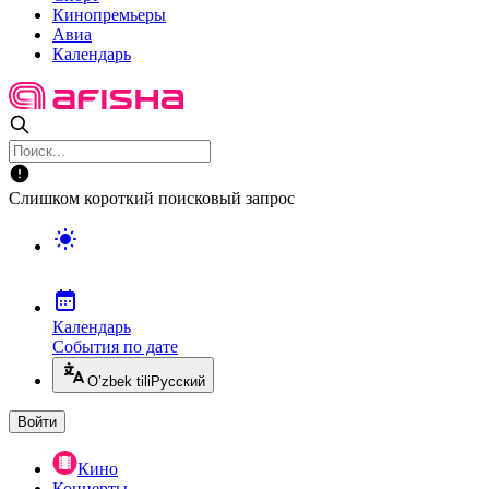
Кинопремьеры
Авиа
Календарь
Слишком короткий поисковый запрос
Календарь
События по дате
O’zbek tili
Русский
Войти
Кино
Концерты