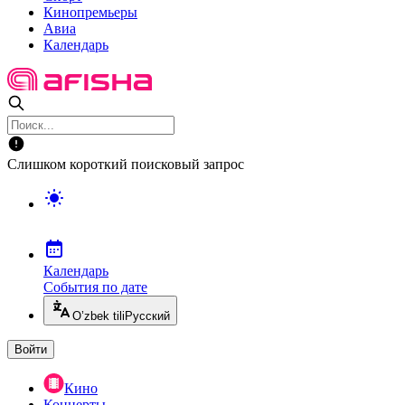
Кинопремьеры
Авиа
Календарь
Слишком короткий поисковый запрос
Календарь
События по дате
O’zbek tili
Русский
Войти
Кино
Концерты