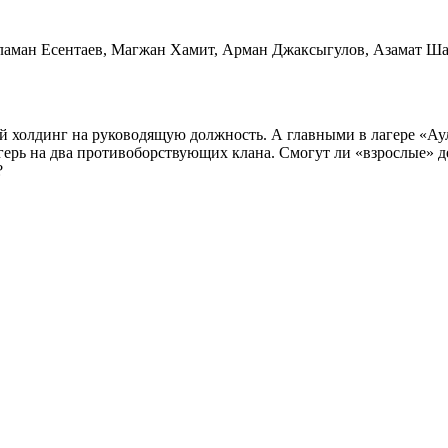
Еламан Есентаев, Магжан Хамит, Арман Джаксыгулов, Азамат Ш
 холдинг на руководящую должность. А главными в лагере «Аулк
лагерь на два противоборствующих клана. Смогут ли «взрослые» 
?