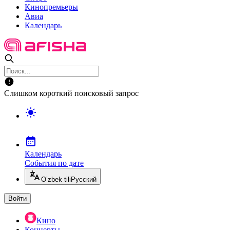
Кинопремьеры
Авиа
Календарь
Слишком короткий поисковый запрос
Календарь
События по дате
O’zbek tili
Русский
Войти
Кино
Концерты