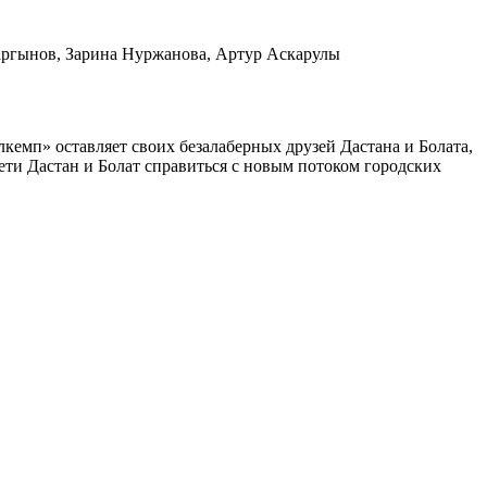
аргынов, Зарина Нуржанова, Артур Аскарулы
емп» оставляет своих безалаберных друзей Дастана и Болата,
дети Дастан и Болат справиться с новым потоком городских