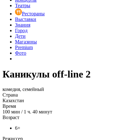
Театры
Рестораны
Выставки
Знания
Город
Дети
Магазины
Premium
Фото
Каникулы off-line 2
комедия, семейный
Страна
Казахстан
Время
100
мин
/
1 ч. 40 минут
Возраст
6+
Режиссер