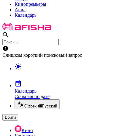
Кинопремьеры
Авиа
Календарь
Слишком короткий поисковый запрос
Календарь
События по дате
O’zbek tili
Русский
Войти
Кино
Концерты