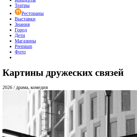
Театры
Рестораны
Выставки
Знания
Город
Дети
Магазины
Premium
Фото
Картины дружеских связей
2026 / драма, комедия