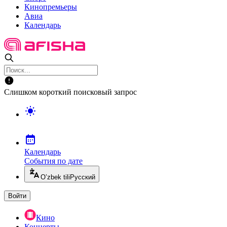
Кинопремьеры
Авиа
Календарь
Слишком короткий поисковый запрос
Календарь
События по дате
O’zbek tili
Русский
Войти
Кино
Концерты