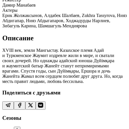
Дамир Манабаев
Актеры
Ерик Жолжаксынов, Алдабек Шалбаев, Zukhra Tassyrova, Нияз
Абдигапар, Нияз Абдыгапаров, Ходжадурды Нарлиев,
Зибагуль Карина, Шамшагуль Мендиярова
Описание
XVIII век, земли Мангыстау. Казахское племя Адай
и Туркменское Жаумит издревле жили в мире, и сватали
своих дочерей. Но однажды адайский юноша Дүйімқара
и жаумитский батыр Жанейт станут непримиримыми
врагами. Спустя годы, сын Дүйімқары, Ершора и дочь
Жанейта Жамал всем сердцем полюбят друг друга. Но, когда
месть правит людьми, любовь бессильна.
Поделиться с друзьями
Сезоны