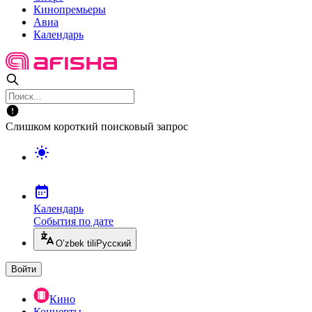
Кинопремьеры
Авиа
Календарь
Слишком короткий поисковый запрос
Календарь
События по дате
O’zbek tili
Русский
Войти
Кино
Концерты