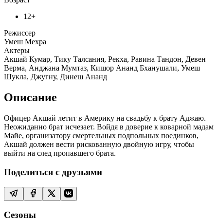
12+
Режиссер
Умеш Мехра
Актеры
Акшай Кумар, Тику Талсания, Рекха, Равина Тандон, Девен
Верма, Анджана Мумтаз, Кишор Ананд Бханушали, Умеш
Шукла, Джугну, Динеш Ананд
Описание
Офицер Акшай летит в Америку на свадьбу к брату Аджаю.
Неожиданно брат исчезает. Войдя в доверие к коварной мадам
Майе, организатору смертельных подпольных поединков,
Акшай должен вести рискованную двойную игру, чтобы
выйти на след пропавшего брата.
Поделиться с друзьями
Сезоны