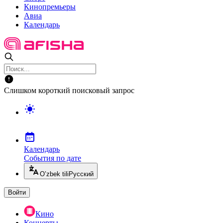
Кинопремьеры
Авиа
Календарь
Слишком короткий поисковый запрос
Календарь
События по дате
O’zbek tili
Русский
Войти
Кино
Концерты