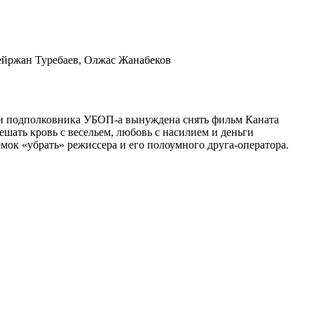
ейржан Туребаев, Олжас Жанабеков
жки подполковника УБОП-а вынуждена снять фильм Каната
шать кровь с весельем, любовь с насилием и деньги
мок «убрать» режиссера и его полоумного друга-оператора.