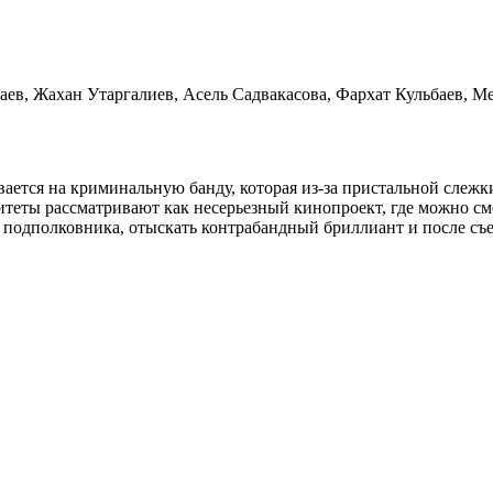
ев, Жахан Утаргалиев, Асель Садвакасова, Фархат Кульбаев, М
вается на криминальную банду, которая из-за пристальной сле
итеты рассматривают как несерьезный кинопроект, где можно сме
о подполковника, отыскать контрабандный бриллиант и после съе