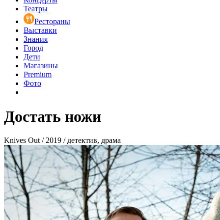
Театры
Рестораны
Выставки
Знания
Город
Дети
Магазины
Premium
Фото
Достать ножи
Knives Out / 2019 / детектив, драма