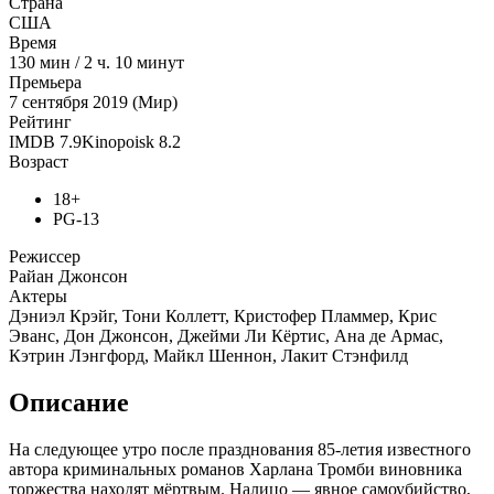
Страна
США
Время
130
мин
/
2 ч. 10 минут
Премьера
7 сентября 2019 (Мир)
Рейтинг
IMDB
7.9
Kinopoisk
8.2
Возраст
18+
PG-13
Режиссер
Райан Джонсон
Актеры
Дэниэл Крэйг, Тони Коллетт, Кристофер Пламмер, Крис
Эванс, Дон Джонсон, Джейми Ли Кёртис, Ана де Армас,
Кэтрин Лэнгфорд, Майкл Шеннон, Лакит Стэнфилд
Описание
На следующее утро после празднования 85-летия известного
автора криминальных романов Харлана Тромби виновника
торжества находят мёртвым. Налицо — явное самоубийство,