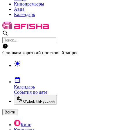
Кинопремьеры
Авиа
Календарь
Слишком короткий поисковый запрос
Календарь
События по дате
O’zbek tili
Русский
Войти
Кино
Концерты