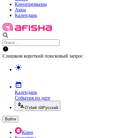
Кинопремьеры
Авиа
Календарь
Слишком короткий поисковый запрос
Календарь
События по дате
O’zbek tili
Русский
Войти
Кино
Концерты