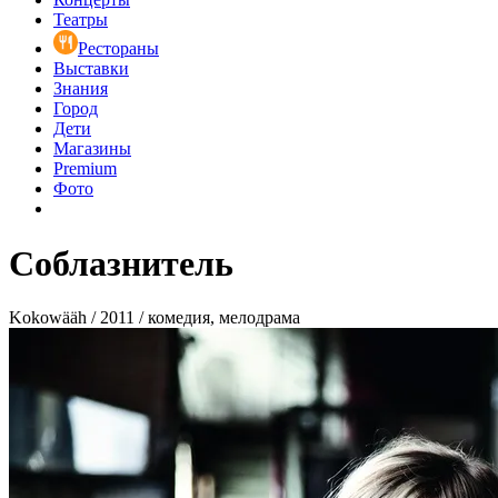
Театры
Рестораны
Выставки
Знания
Город
Дети
Магазины
Premium
Фото
Соблазнитель
Kokowääh / 2011 / комедия, мелодрама