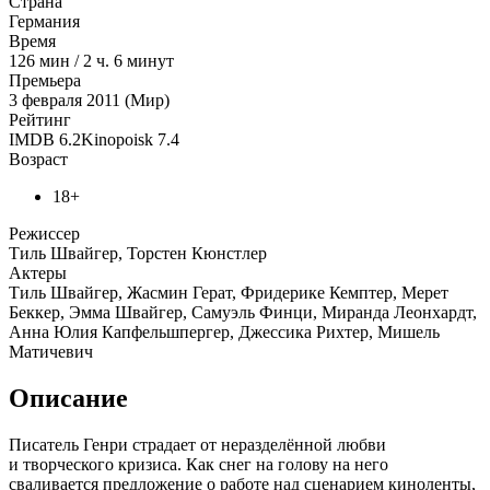
Страна
Германия
Время
126
мин
/
2 ч. 6 минут
Премьера
3 февраля 2011 (Мир)
Рейтинг
IMDB
6.2
Kinopoisk
7.4
Возраст
18+
Режиссер
Тиль Швайгер, Торстен Кюнстлер
Актеры
Тиль Швайгер, Жасмин Герат, Фридерике Кемптер, Мерет
Беккер, Эмма Швайгер, Самуэль Финци, Миранда Леонхардт,
Анна Юлия Капфельшпергер, Джессика Рихтер, Мишель
Матичевич
Описание
Писатель Генри страдает от неразделённой любви
и творческого кризиса. Как снег на голову на него
сваливается предложение о работе над сценарием киноленты,