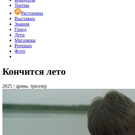
Театры
Рестораны
Выставки
Знания
Город
Дети
Магазины
Premium
Фото
Кончится лето
2025 / драма, триллер