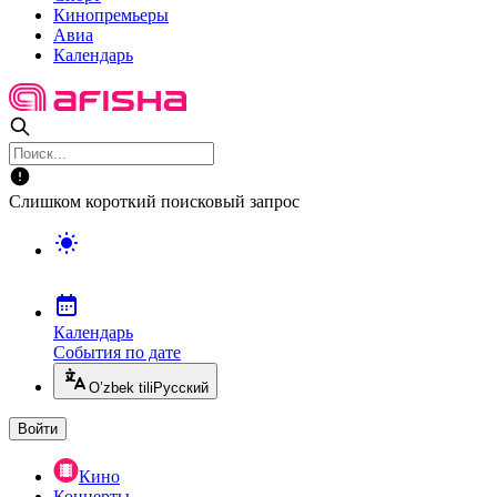
Кинопремьеры
Авиа
Календарь
Слишком короткий поисковый запрос
Календарь
События по дате
O’zbek tili
Русский
Войти
Кино
Концерты