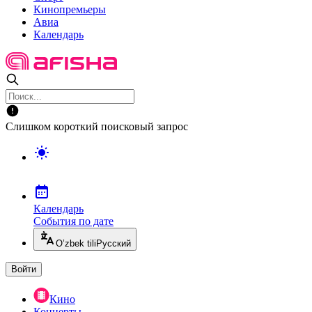
Кинопремьеры
Авиа
Календарь
Слишком короткий поисковый запрос
Календарь
События по дате
O’zbek tili
Русский
Войти
Кино
Концерты