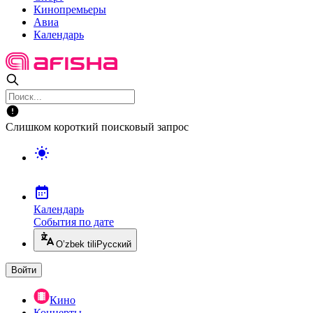
Кинопремьеры
Авиа
Календарь
Слишком короткий поисковый запрос
Календарь
События по дате
O’zbek tili
Русский
Войти
Кино
Концерты