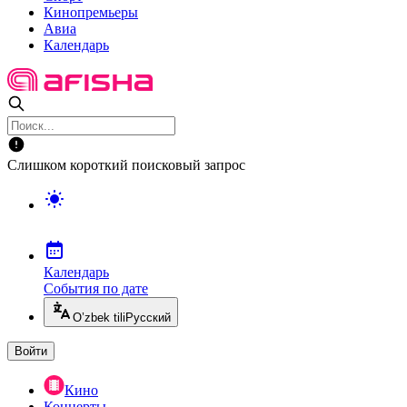
Кинопремьеры
Авиа
Календарь
Слишком короткий поисковый запрос
Календарь
События по дате
O’zbek tili
Русский
Войти
Кино
Концерты