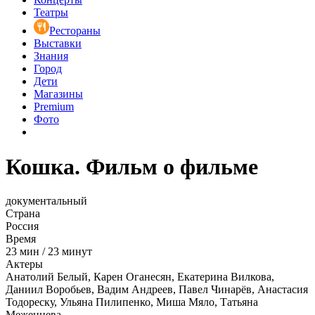
Театры
Рестораны
Выставки
Знания
Город
Дети
Магазины
Premium
Фото
Кошка. Фильм о фильме
документальный
Страна
Россия
Время
23
мин
/
23 минут
Актеры
Анатолий Белый, Карен Оганесян, Екатерина Вилкова,
Даниил Воробьев, Вадим Андреев, Павел Чинарёв, Анастасия
Тодореску, Ульяна Пилипенко, Миша Мяло, Татьяна
Меженцева