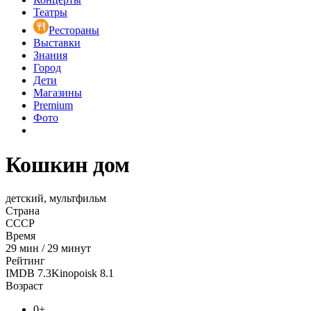
Театры
Рестораны
Выставки
Знания
Город
Дети
Магазины
Premium
Фото
Кошкин дом
детский, мультфильм
Страна
СССР
Время
29
мин
/
29 минут
Рейтинг
IMDB
7.3
Kinopoisk
8.1
Возраст
0+