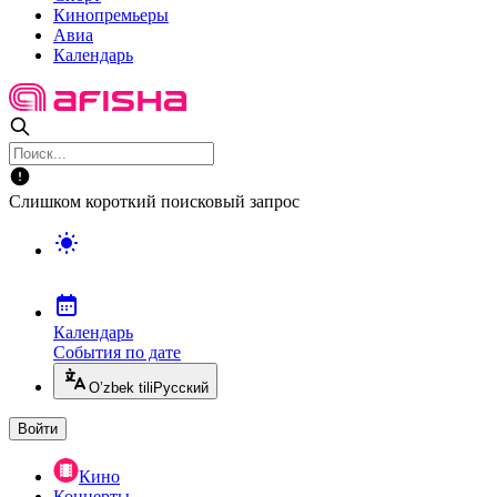
Кинопремьеры
Авиа
Календарь
Слишком короткий поисковый запрос
Календарь
События по дате
O’zbek tili
Русский
Войти
Кино
Концерты