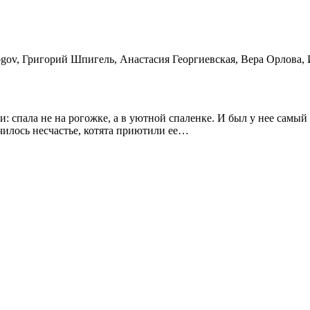
ogov, Григорий Шпигель, Анастасия Георгиевская, Вера Орлова
ки: спала не на рогожке, а в уютной спаленке. И был у нее са
училось несчастье, котята приютили ее…