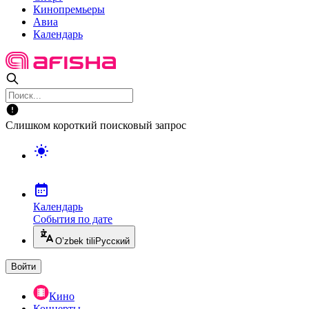
Кинопремьеры
Авиа
Календарь
Слишком короткий поисковый запрос
Календарь
События по дате
O’zbek tili
Русский
Войти
Кино
Концерты