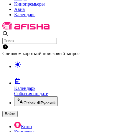
Кинопремьеры
Авиа
Календарь
Слишком короткий поисковый запрос
Календарь
События по дате
O’zbek tili
Русский
Войти
Кино
Концерты