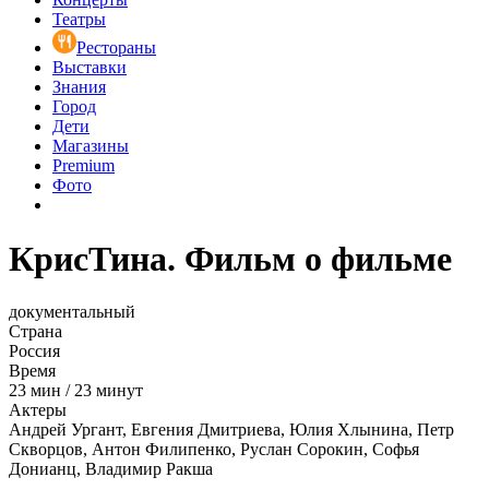
Театры
Рестораны
Выставки
Знания
Город
Дети
Магазины
Premium
Фото
КрисТина. Фильм о фильме
документальный
Страна
Россия
Время
23
мин
/
23 минут
Актеры
Андрей Ургант, Евгения Дмитриева, Юлия Хлынина, Петр
Скворцов, Антон Филипенко, Руслан Сорокин, Софья
Донианц, Владимир Ракша