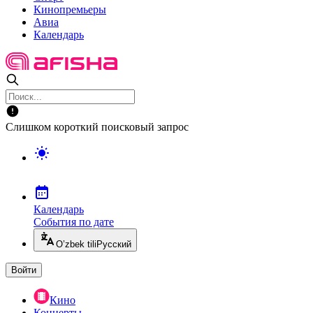
Кинопремьеры
Авиа
Календарь
Слишком короткий поисковый запрос
Календарь
События по дате
O’zbek tili
Русский
Войти
Кино
Концерты