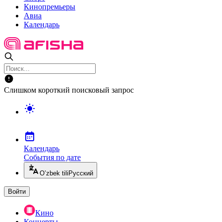
Кинопремьеры
Авиа
Календарь
Слишком короткий поисковый запрос
Календарь
События по дате
O’zbek tili
Русский
Войти
Кино
Концерты