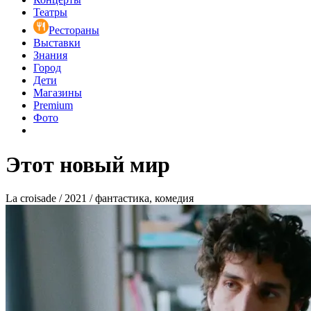
Театры
Рестораны
Выставки
Знания
Город
Дети
Магазины
Premium
Фото
Этот новый мир
La croisade / 2021 / фантастика, комедия