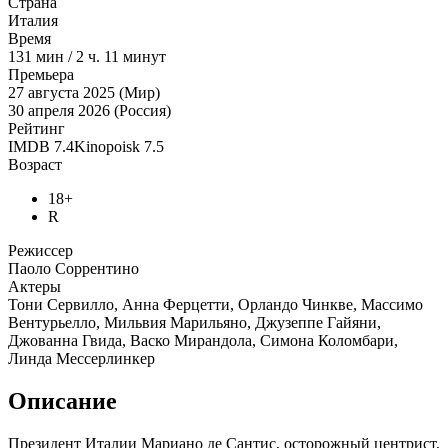
Страна
Италия
Время
131
мин
/
2 ч. 11 минут
Премьера
27 августа 2025 (Мир)
30 апреля 2026 (Россия)
Рейтинг
IMDB
7.4
Kinopoisk
7.5
Возраст
18+
R
Режиссер
Паоло Соррентино
Актеры
Тони Сервилло, Анна Ферцетти, Орландо Чинкве, Массимо
Вентурьелло, Мильвия Марильяно, Джузеппе Гайяни,
Джованна Гвида, Васко Мирандола, Симона Коломбари,
Линда Мессерлинкер
Описание
Президент Италии Мариано де Сантис, осторожный центрист,