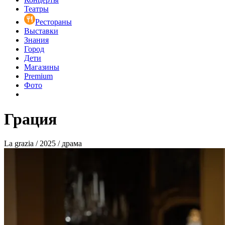
Театры
Рестораны
Выставки
Знания
Город
Дети
Магазины
Premium
Фото
Грация
La grazia / 2025 / драма