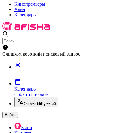
Кинопремьеры
Авиа
Календарь
Слишком короткий поисковый запрос
Календарь
События по дате
O’zbek tili
Русский
Войти
Кино
Концерты