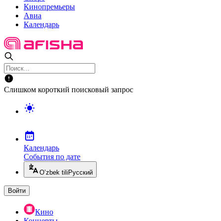
Кинопремьеры
Авиа
Календарь
Слишком короткий поисковый запрос
Календарь
События по дате
O’zbek tili
Русский
Войти
Кино
Концерты