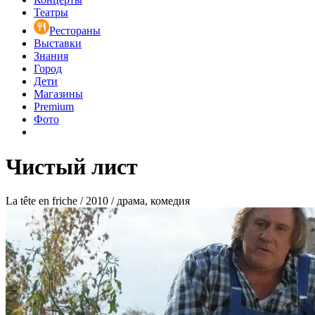
Театры
Рестораны
Выставки
Знания
Город
Дети
Магазины
Premium
Фото
Чистый лист
La tête en friche / 2010 / драма, комедия