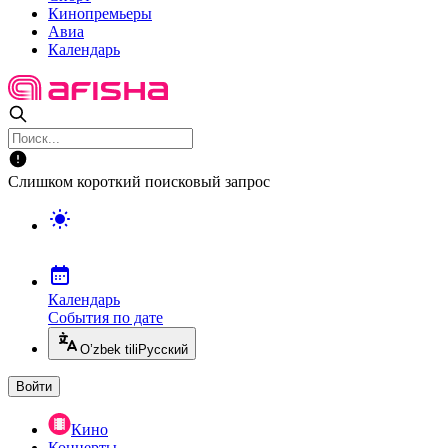
Кинопремьеры
Авиа
Календарь
Слишком короткий поисковый запрос
Календарь
События по дате
O’zbek tili
Русский
Войти
Кино
Концерты