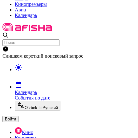
Кинопремьеры
Авиа
Календарь
Слишком короткий поисковый запрос
Календарь
События по дате
O’zbek tili
Русский
Войти
Кино
Концерты