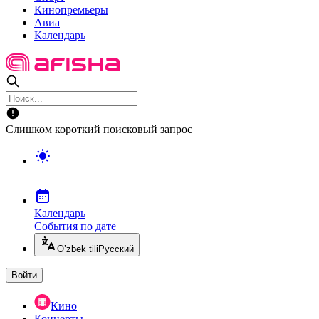
Кинопремьеры
Авиа
Календарь
Слишком короткий поисковый запрос
Календарь
События по дате
O’zbek tili
Русский
Войти
Кино
Концерты