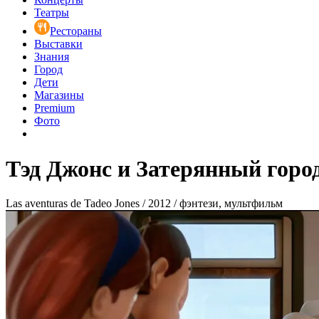
Театры
Рестораны
Выставки
Знания
Город
Дети
Магазины
Premium
Фото
Тэд Джонс и Затерянный горо
Las aventuras de Tadeo Jones / 2012 / фэнтези, мультфильм