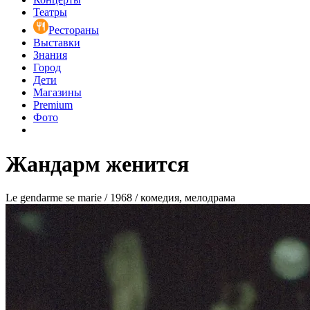
Театры
Рестораны
Выставки
Знания
Город
Дети
Магазины
Premium
Фото
Жандарм женится
Le gendarme se marie / 1968 / комедия, мелодрама