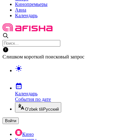
Кинопремьеры
Авиа
Календарь
Слишком короткий поисковый запрос
Календарь
События по дате
O’zbek tili
Русский
Войти
Кино
Концерты