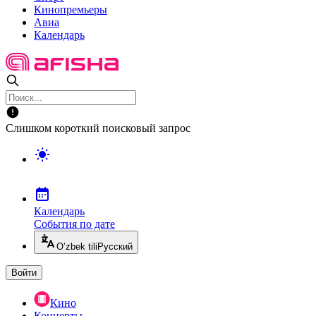
Кинопремьеры
Авиа
Календарь
Слишком короткий поисковый запрос
Календарь
События по дате
O’zbek tili
Русский
Войти
Кино
Концерты