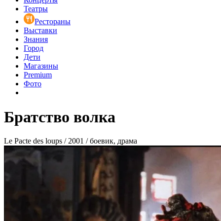
Театры
Рестораны
Выставки
Знания
Город
Дети
Магазины
Premium
Фото
Братство волка
Le Pacte des loups / 2001 / боевик, драма