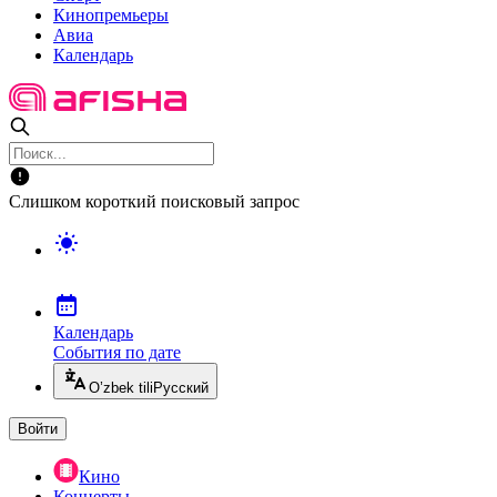
Кинопремьеры
Авиа
Календарь
Слишком короткий поисковый запрос
Календарь
События по дате
O’zbek tili
Русский
Войти
Кино
Концерты