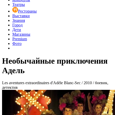
Театры
Рестораны
Выставки
Знания
Город
Дети
Магазины
Premium
Фото
Необычайные приключения
Адель
Les aventures extraordinaires d'Adèle Blanc-Sec / 2010 / боевик,
детектив