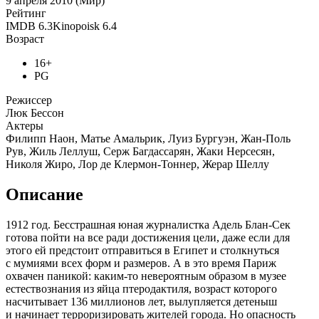
9 апреля 2010 (Мир)
Рейтинг
IMDB
6.3
Kinopoisk
6.4
Возраст
16+
PG
Режиссер
Люк Бессон
Актеры
Филипп Наон, Матье Амальрик, Луиз Бургуэн, Жан-Поль
Рув, Жиль Леллуш, Серж Багдассарян, Жаки Нерсесян,
Николя Жиро, Лор де Клермон-Тоннер, Жерар Шеллу
Описание
1912 год. Бесстрашная юная журналистка Адель Блан-Сек
готова пойти на все ради достижения цели, даже если для
этого ей предстоит отправиться в Египет и столкнуться
с мумиями всех форм и размеров. А в это время Париж
охвачен паникой: каким-то невероятным образом в музее
естествознания из яйца птеродактиля, возраст которого
насчитывает 136 миллионов лет, вылупляется детеныш
и начинает терроризировать жителей города. Но опасность