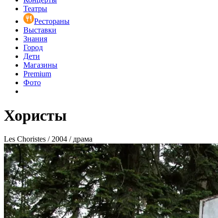
Театры
Рестораны
Выставки
Знания
Город
Дети
Магазины
Premium
Фото
Хористы
Les Choristes / 2004 / драма