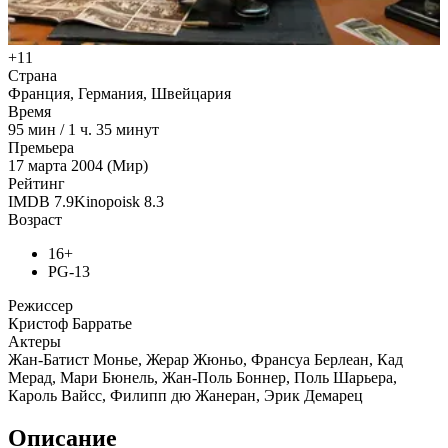
+11
Страна
Франция, Германия, Швейцария
Время
95
мин
/
1 ч. 35 минут
Премьера
17 марта 2004 (Мир)
Рейтинг
IMDB
7.9
Kinopoisk
8.3
Возраст
16+
PG-13
Режиссер
Кристоф Барратье
Актеры
Жан-Батист Монье, Жерар Жюньо, Франсуа Берлеан, Кад
Мерад, Мари Бюнель, Жан-Поль Боннер, Поль Шарьера,
Кароль Вайсс, Филипп дю Жанеран, Эрик Демарец
Описание