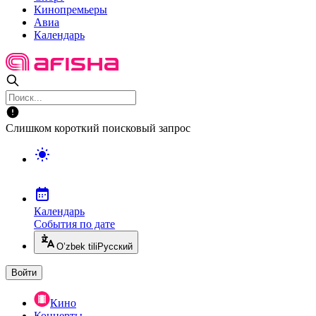
Кинопремьеры
Авиа
Календарь
Слишком короткий поисковый запрос
Календарь
События по дате
O’zbek tili
Русский
Войти
Кино
Концерты