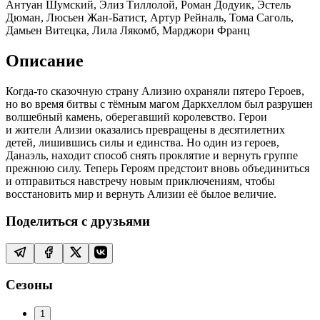
Антуан Шумский, Элиз Тиллолой, Роман Додуик, Эстель
Дюман, Люсьен Жан-Батист, Артур Рейналь, Тома Саголь,
Дамьен Витецка, Лила Лякомб, Марджори Франц
Описание
Когда-то сказочную страну Ализию охраняли пятеро Героев,
но во время битвы с тёмным магом Даркхеллом был разрушен
волшебный камень, оберегавший королевство. Герои
и жители Ализии оказались превращены в десятилетних
детей, лишившись силы и единства. Но один из героев,
Данаэль, находит способ снять проклятие и вернуть группе
прежнюю силу. Теперь Героям предстоит вновь объединиться
и отправиться навстречу новым приключениям, чтобы
восстановить мир и вернуть Ализии её былое величие.
Поделиться с друзьями
Сезоны
1