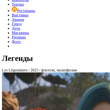
Театры
Рестораны
Выставки
Знания
Город
Дети
Магазины
Premium
Фото
Легенды
Les Légendaires / 2025 / фэнтези, мультфильм