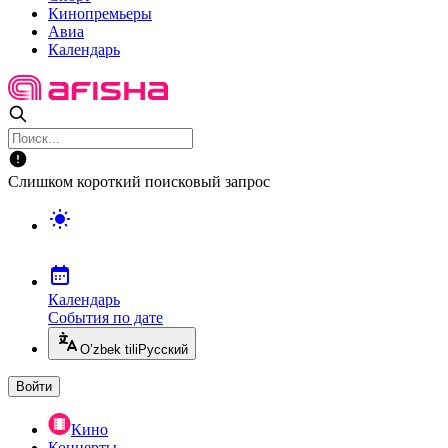
Кинопремьеры
Авиа
Календарь
Слишком короткий поисковый запрос
Календарь
События по дате
O’zbek tili
Русский
Войти
Кино
Концерты