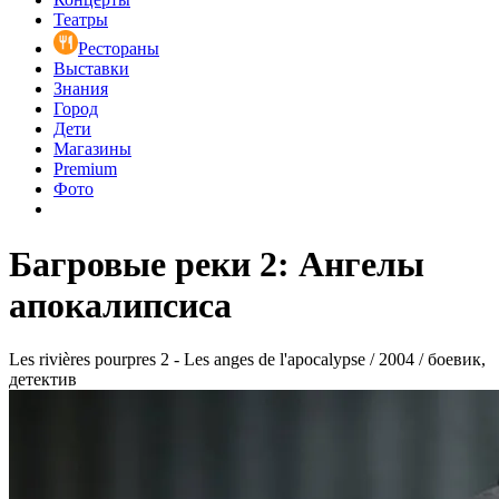
Театры
Рестораны
Выставки
Знания
Город
Дети
Магазины
Premium
Фото
Багровые реки 2: Ангелы
апокалипсиса
Les rivières pourpres 2 - Les anges de l'apocalypse / 2004 / боевик,
детектив