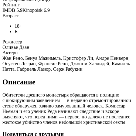
Рейтинг
IMDB
5.9
Kinopoisk
6.9
Возраст
18+
R
Режиссер
Оливье Даан
Актеры
Жан Рено, Бенуа Мажимель, Кристофер Ли, Андре Пенверн,
Огустен Легран, Франсис Рено, Джонни Халлидей, Камилль
Натта, Габриель Лазюр, Серж Рябукин
Описание
Обитатели древнего монастыря обращаются в полицию
с шокирующим заявлением — в недавно отремонтированной
стене обнаружен заживо замурованный человек. Комиссар
Ньеман и его ученик Реда начинают следствие и вскоре
выясняют, что перед ними — первое, но далеко не последнее
жестокое убийство членов небольшой христианской секты.
Поделиться с друзьями