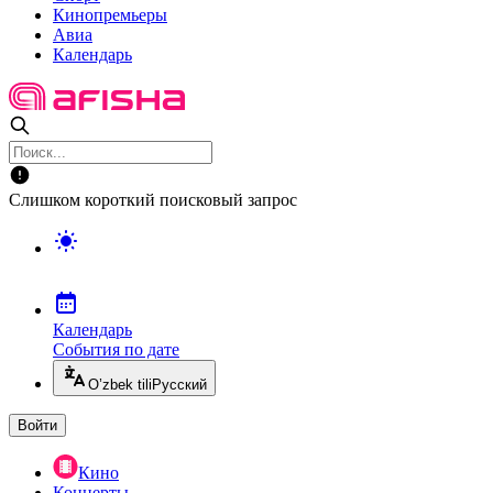
Кинопремьеры
Авиа
Календарь
Слишком короткий поисковый запрос
Календарь
События по дате
O’zbek tili
Русский
Войти
Кино
Концерты