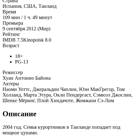
Страна
Испания, США, Таиланд
Время
109
мин
/
1 ч. 49 минут
Премьера
9 сентября 2012 (Мир)
Рейтинг
IMDB
7.5
Kinopoisk
8.0
Возраст
18+
PG-13
Режиссер
Хуан Антонио Байона
Актеры
Наоми Уоттс, Джеральдин Чаплин, Юэн МакГрегор, Том
Холланд, Марта Этура, Окли Пендергаст, Сэмюэл Джослин,
Шенке Мёринг, Плой Хиндачоте, Жомжаои Сэ-Лим
Описание
2004 год. Семья курортников в Таиланде попадает под
мощное цунами.