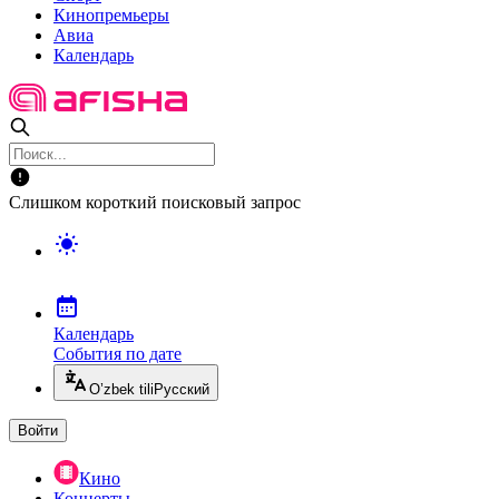
Кинопремьеры
Авиа
Календарь
Слишком короткий поисковый запрос
Календарь
События по дате
O’zbek tili
Русский
Войти
Кино
Концерты