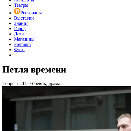
Театры
Рестораны
Выставки
Знания
Город
Дети
Магазины
Premium
Фото
Петля времени
Looper / 2012 / боевик, драма