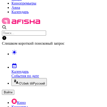
Кинопремьеры
Авиа
Календарь
Слишком короткий поисковый запрос
Календарь
События по дате
O’zbek tili
Русский
Войти
Кино
Концерты