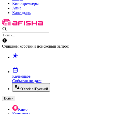
Кинопремьеры
Авиа
Календарь
Слишком короткий поисковый запрос
Календарь
События по дате
O’zbek tili
Русский
Войти
Кино
Концерты