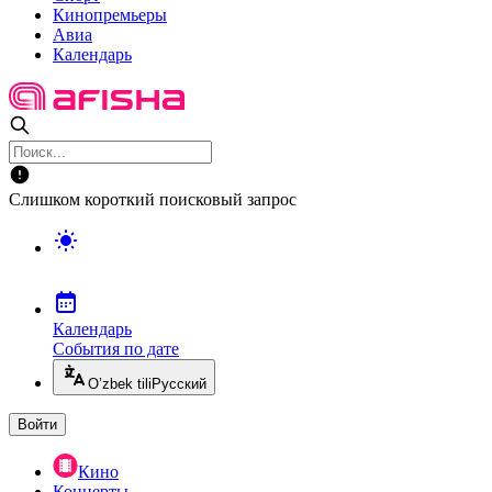
Кинопремьеры
Авиа
Календарь
Слишком короткий поисковый запрос
Календарь
События по дате
O’zbek tili
Русский
Войти
Кино
Концерты