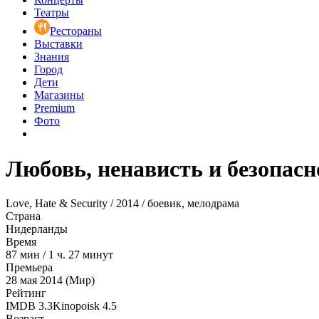
Театры
Рестораны
Выставки
Знания
Город
Дети
Магазины
Premium
Фото
Любовь, ненависть и безопасн
Love, Hate & Security / 2014 / боевик, мелодрама
Страна
Нидерланды
Время
87
мин
/
1 ч. 27 минут
Премьера
28 мая 2014 (Мир)
Рейтинг
IMDB
3.3
Kinopoisk
4.5
Возраст