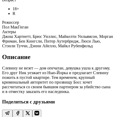
18+
R
Режиссер
Пол МакГиган
Актеры
Джош Хартнетт, Брюс Уиллис, Майкелти Уильямсон, Морган
Фриман, Бен Кингсли, Питер Аутербридж, Люси Лью,
Стэнли Туччи, Дэнни Айелло, Майкл Рубенфильд
Описание
Слевину не везет — дом опечатан, девушка ушла к другому.
Его друг Ник уезжает из Нью-Йорка и предлагает Слевину
пожить в пустой квартире. Тем временем, крупный
криминальный авторитет по прозвищу Босс хочет
рассчитаться со своим бывшим партнером за убийство сына
и в отместку заказать его наследника.
Поделиться с друзьями