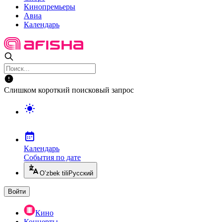
Кинопремьеры
Авиа
Календарь
Слишком короткий поисковый запрос
Календарь
События по дате
O’zbek tili
Русский
Войти
Кино
Концерты