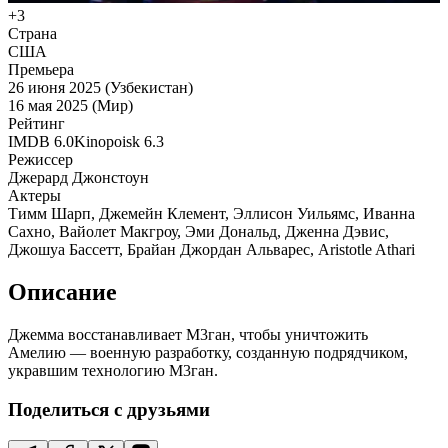
+3
Страна
США
Премьера
26 июня 2025 (Узбекистан)
16 мая 2025 (Мир)
Рейтинг
IMDB
6.0
Kinopoisk
6.3
Режиссер
Джерард Джонстоун
Актеры
Тимм Шарп, Джемейн Клемент, Эллисон Уильямс, Иванна
Сахно, Вайолет Макгроу, Эми Дональд, Дженна Дэвис,
Джошуа Бассетт, Брайан Джордан Альварес, Aristotle Athari
Описание
Джемма восстанавливает М3ган, чтобы уничтожить
Амелию — военную разработку, созданную подрядчиком,
укравшим технологию М3ган.
Поделиться с друзьями