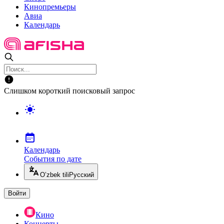
Кинопремьеры
Авиа
Календарь
Слишком короткий поисковый запрос
Календарь
События по дате
O’zbek tili
Русский
Войти
Кино
Концерты