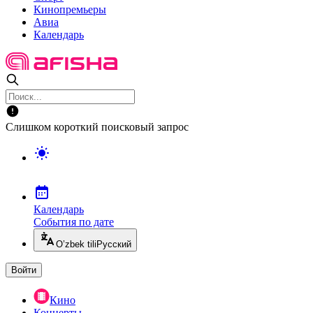
Кинопремьеры
Авиа
Календарь
Слишком короткий поисковый запрос
Календарь
События по дате
O’zbek tili
Русский
Войти
Кино
Концерты