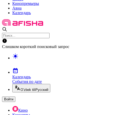
Кинопремьеры
Авиа
Календарь
Слишком короткий поисковый запрос
Календарь
События по дате
O’zbek tili
Русский
Войти
Кино
Концерты