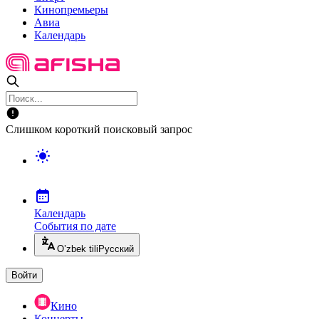
Кинопремьеры
Авиа
Календарь
Слишком короткий поисковый запрос
Календарь
События по дате
O’zbek tili
Русский
Войти
Кино
Концерты