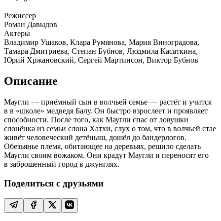
Режиссер
Роман Давыдов
Актеры
Владимир Ушаков, Клара Румянова, Мария Виноградова,
Тамара Дмитриева, Степан Бубнов, Людмила Касаткина,
Юрий Хржановский, Сергей Мартинсон, Виктор Бубнов
Описание
Маугли — приёмный сын в волчьей семье — растёт и учится
в в «школе» медведя Балу. Он быстро взрослеет и проявляет
способности. После того, как Маугли спас от ловушки
слонёнка из семьи слона Хатхи, слух о том, что в волчьей стае
живёт человеческий детёныш, дошёл до бандерлогов.
Обезьянье племя, обитающее на деревьях, решило сделать
Маугли своим вожаком. Они крадут Маугли и переносят его
в заброшенный город в джунглях.
Поделиться с друзьями