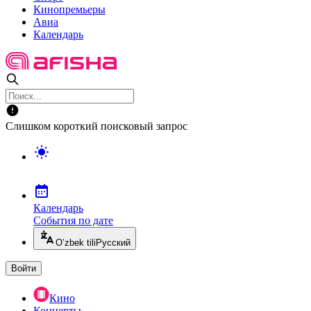
Кинопремьеры
Авиа
Календарь
Слишком короткий поисковый запрос
Календарь
События по дате
O’zbek tili
Русский
Войти
Кино
Концерты