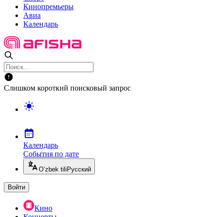
Кинопремьеры
Авиа
Календарь
Слишком короткий поисковый запрос
Календарь
События по дате
O’zbek tili
Русский
Войти
Кино
Концерты