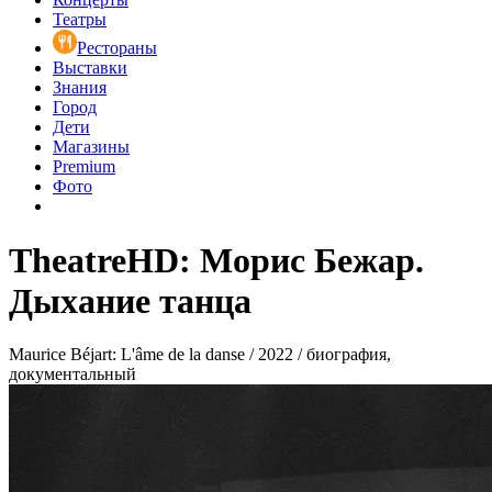
Театры
Рестораны
Выставки
Знания
Город
Дети
Магазины
Premium
Фото
TheatreHD: Морис Бежар.
Дыхание танца
Maurice Béjart: L'âme de la danse / 2022 / биография,
документальный