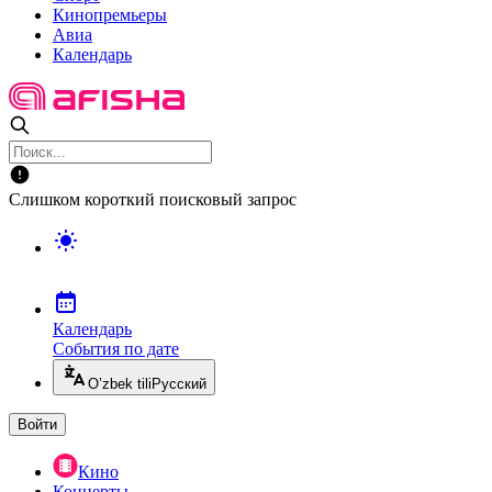
Кинопремьеры
Авиа
Календарь
Слишком короткий поисковый запрос
Календарь
События по дате
O’zbek tili
Русский
Войти
Кино
Концерты