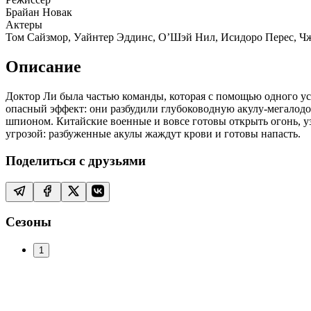
Брайан Новак
Актеры
Том Сайзмор, Уайнтер Эддинс, О’Шэй Нил, Исидоро Перес, Чж
Описание
Доктор Ли была частью команды, которая с помощью одного уст
опасный эффект: они разбудили глубоководную акулу-мегалодо
шпионом. Китайские военные и вовсе готовы открыть огонь, у
угрозой: разбуженные акулы жаждут крови и готовы напасть.
Поделиться с друзьями
Сезоны
1