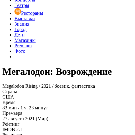
Театры
Рестораны
Выставки
Знания
Город
Дети
Магазины
Premium
Фото
Мегалодон: Возрождение
Megalodon Rising / 2021 / боевик, фантастика
Страна
США
Время
83
мин
/
1 ч. 23 минут
Премьера
27 августа 2021 (Мир)
Рейтинг
IMDB
2.1
Режиссер