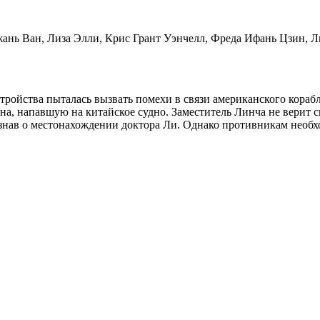
ань Ван, Лиза Элли, Крис Грант Уэнчелл, Фреда Ифань Цзин, 
ройства пыталась вызвать помехи в связи американского корабля
на, напавшую на китайское судно. Заместитель Линча не верит 
знав о местонахождении доктора Ли. Однако противникам необх