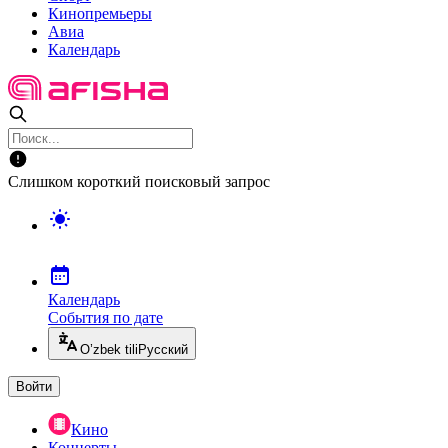
Кинопремьеры
Авиа
Календарь
Слишком короткий поисковый запрос
Календарь
События по дате
O’zbek tili
Русский
Войти
Кино
Концерты