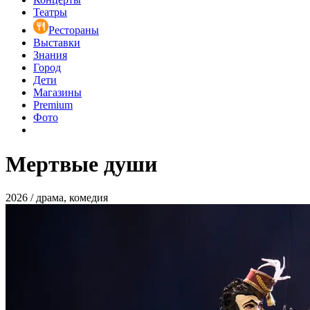
Театры
Рестораны
Выставки
Знания
Город
Дети
Магазины
Premium
Фото
Мертвые души
2026 / драма, комедия